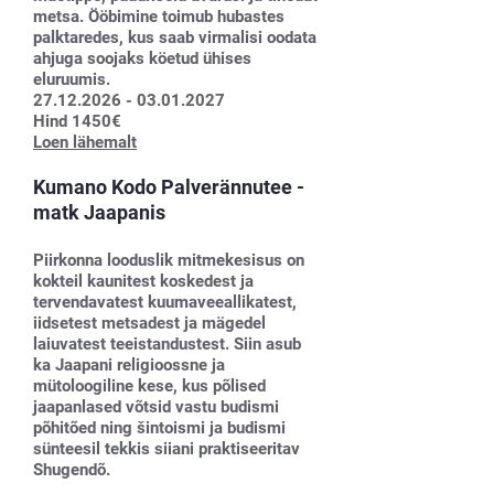
metsa. Ööbimine toimub hubastes
palktaredes, kus saab virmalisi oodata
ahjuga soojaks köetud ühises
eluruumis.​
27.12.2026 - 03.01.2027
Hind 1450€
Loen lähemalt
Kumano Kodo Palverännutee -
matk Jaapanis
Piirkonna looduslik mitmekesisus on
kokteil kaunitest koskedest ja
tervendavatest kuumaveeallikatest,
iidsetest metsadest ja mägedel
laiuvatest teeistandustest. Siin asub
ka Jaapani religioossne ja
mütoloogiline kese, kus põlised
jaapanlased võtsid vastu budismi
põhitõed ning šintoismi ja budismi
sünteesil tekkis siiani praktiseeritav
Shugendõ.