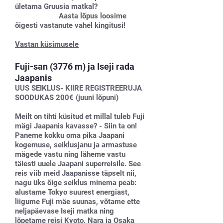
ületama Gruusia matkal?
Aasta lõpus loosime
õigesti vastanute vahel kingitusi!
Vastan küsimusele
Fuji-san (3776 m) ja Iseji rada
Jaapanis
UUS SEIKLUS- KIIRE REGISTREERUJA
SOODUKAS 200€ (juuni lõpuni)
Meilt on tihti küsitud et millal tuleb Fuji
mägi Jaapanis kavasse? - Siin ta on!
Paneme kokku oma pika Jaapani
kogemuse, seiklusjanu ja armastuse
mägede vastu ning läheme vastu
täiesti uuele Jaapani superreisile. See
reis viib meid Jaapanisse täpselt nii,
nagu üks õige seiklus minema peab:
alustame Tokyo suurest energiast,
liigume Fuji mäe suunas, võtame ette
neljapäevase Iseji matka ning
lõpetame reisi Kyoto, Nara ja Osaka