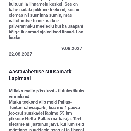
kultuuri ja linnamelu keskel. See on
kahe nädala pikkune teekond, kus on
olemas nii suurlinna sumin, mäe
vallutamise tunne, vaikne
palverännaku meeleolu kui ka Jaapani
kõige ilusamad ajaloolised linnad.
Loe
lisaks
9.08.2027-
22.08.2027
Aastavahetuse suusamatk
Lapimaal
Milleks meile püssirohi - ilutulestikuks
virmalised!
Matka teekond viib meid Pallas-
Tunturi rahvusparki, kus me 4 päeva
jooksul suuskadel läbime 55 km
pikkuse Hetta-Pallas matkaraja. Teel
ületame nii jäätunud järvi, kui lumiseid
mäetippe, puudriseid avarusi ja tihedat