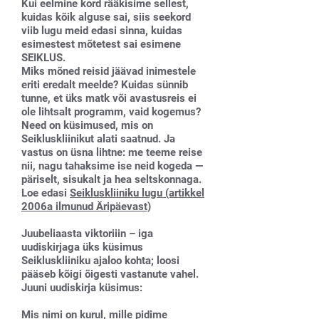
Kui eelmine kord rääkisime sellest,
kuidas kõik alguse sai, siis seekord
viib lugu meid edasi sinna, kuidas
esimestest mõtetest sai esimene
SEIKLUS.
Miks mõned reisid jäävad inimestele
eriti eredalt meelde? Kuidas sünnib
tunne, et üks matk või avastusreis ei
ole lihtsalt programm, vaid kogemus?
Need on küsimused, mis on
Seikluskliinikut alati saatnud. Ja
vastus on üsna lihtne: me teeme reise
nii, nagu tahaksime ise neid kogeda —
päriselt, sisukalt ja hea seltskonnaga.
Loe edasi
Seikluskliiniku lugu (artikkel
2006a ilmunud Äripäevast)
Juubeliaasta viktoriiin – iga
uudiskirjaga üks küsimus
Seikluskliiniku ajaloo kohta; loosi
pääseb kõigi õigesti vastanute vahel.
Juuni uudiskirja küsimus:
Mis nimi on kurul, mille pidime