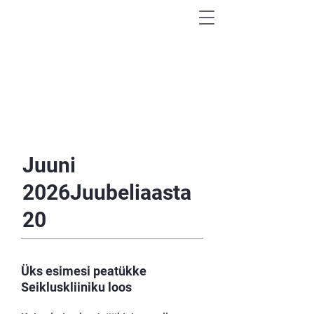
AVASTA MAAILM
VÄHEKÄIDUD RADADEL
Juuni
2026Juubeliaasta
20
Üks esimesi peatükke
Seikluskliiniku loos