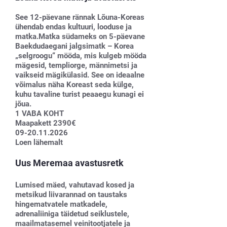
See 12-päevane rännak Lõuna-Koreas
ühendab endas kultuuri, looduse ja
matka.Matka südameks on 5-päevane
Baekdudaegani jalgsimatk – Korea
„selgroogu“ mööda, mis kulgeb mööda
mägesid, templiorge, männimetsi ja
vaikseid mägikülasid. See on ideaalne
võimalus näha Koreast seda külge,
kuhu tavaline turist peaaegu kunagi ei
jõua.
1 VABA KOHT
Maapakett 2390€
09-20.11.2026
Loen lähemalt
Uus Meremaa avastusretk
Lumised mäed, vahutavad kosed ja
metsikud liivarannad on taustaks
hingematvatele matkadele,
adrenaliiniga täidetud seiklustele,
maailmatasemel veinitootjatele ja