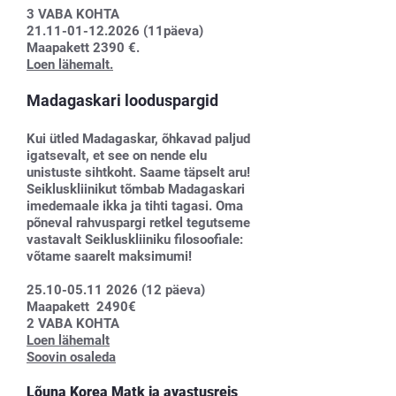
3 VABA KOHTA
21.11-01-12.2026 (11päeva)
Maapakett 2390 €.
Loen lähemalt.
Madagaskari looduspargid
Kui ütled Madagaskar, õhkavad paljud
igatsevalt, et see on nende elu
unistuste sihtkoht. Saame täpselt aru!
Seikluskliinikut tõmbab Madagaskari
imedemaale ikka ja tihti tagasi. Oma
põneval rahvuspargi retkel tegutseme
vastavalt Seikluskliiniku filosoofiale:
võtame saarelt maksimumi!
25.10-05.11 2026 (12 päeva)
Maapakett 2490€
2 VABA KOHTA
Loen lähemalt
Soovin osaleda
Lõuna Korea Matk ja avastusreis