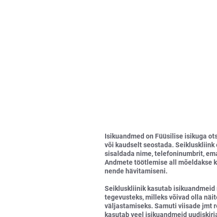
Isikuandmed on Füüsilise isikuga o
või kaudselt seostada. Seikluskliin
sisaldada nime, telefoninumbrit, ema
Andmete töötlemise all mõeldakse k
nende hävitamiseni.
Seikluskliinik kasutab isikuandmeid 
tegevusteks, milleks võivad olla näit
väljastamiseks. Samuti viisade jmt 
kasutab veel isikuandmeid uudiskirj