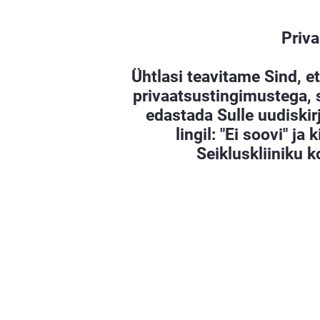
Priv
Ühtlasi teavitame Sind, e
privaatsustingimustega, 
edastada Sulle uudiskirju
lingil: "Ei soovi" ja
Seikluskliiniku 