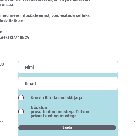
 ei saa.
dmed meie infosüsteemist, võid esitada selleks
uskliinik.ee
a:
a.ee/akt/748829
08
Soovin liituda uudiskirjaga
Nõustun
privaatsutingimustega
Tutvun
privaatsustingimustega
Saada