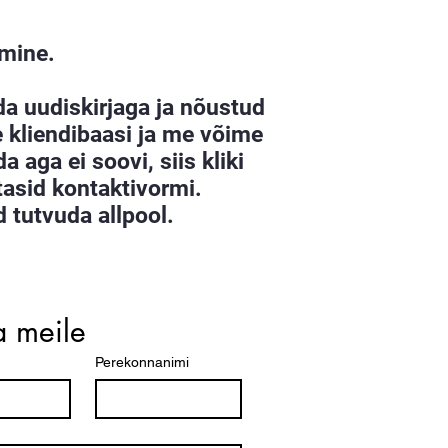
mine.
da uudiskirjaga ja nõustud
 kliendibaasi ja me võime
a aga ei soovi, siis kliki
jutasid kontaktivormi.
 tutvuda allpool.
a meile
Perekonnanimi