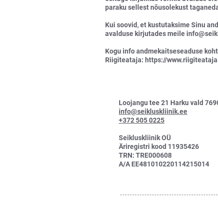
paraku sellest nõusolekust taganeda
Kui soovid, et kustutaksime Sinu an
avalduse kirjutades meile
info@seikl
Kogu info andmekaitseseaduse koht
Riigiteataja:
https://www.riigiteataj
Loojangu tee 21 Harku vald 769
info@seikluskliinik.ee
+372 505 0225
Seikluskliinik OÜ
Äriregistri kood 11935426
TRN: TRE000608
A/A EE481010220114215014