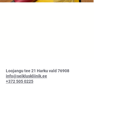
Loojangu tee 21 Harku vald 76908
info@seikluskliinik.ee
+372 505 0225
Seikluskliinik OÜ
Äriregistri kood 11935426
TRN: TRE000608
A/A EE481010220114215014