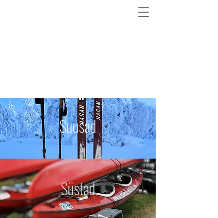
AVASTA MAAILM
VÄHEKÄIDUD RADADEL
Suusad
Süstad