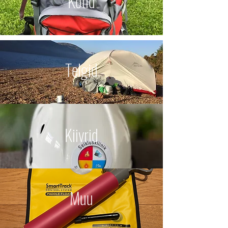
Kotid
Telgid
Kiivrid
Muu