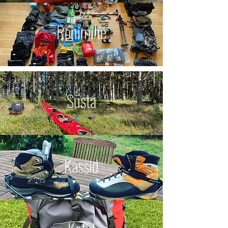
Ronimine
Süsta
Kassid