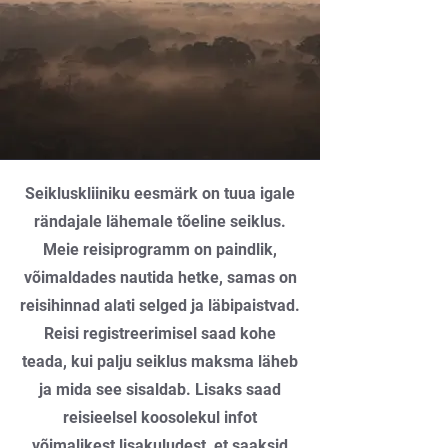
Seikluskliiniku eesmärk on tuua igale
rändajale lähemale tõeline seiklus.
Meie reisiprogramm on paindlik,
võimaldades nautida hetke, samas on
reisihinnad alati selged ja läbipaistvad.
Reisi registreerimisel saad kohe
teada, kui palju seiklus maksma läheb
ja mida see sisaldab. Lisaks saad
reisieelsel koosolekul infot
võimalikest lisakuludest, et saaksid