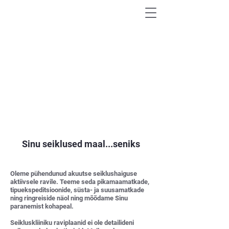
AVASTA MAAILM
VÄHEKÄIDUD RADADEL
Sinu seiklused maal...seniks
Oleme pühendunud akuutse seiklushaiguse
aktiivsele ravile. Teeme seda pikamaamatkade,
tipuekspeditsioonide, süsta- ja suusamatkade
ning ringreiside näol ning mõõdame Sinu
paranemist kohapeal.
Seikluskliiniku raviplaanid ei ole detailideni