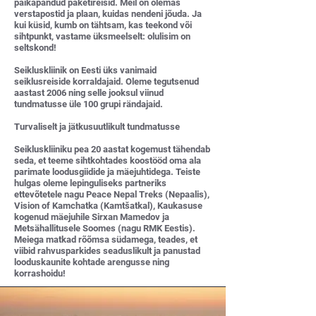
paikapandud paketireisid. Meil on olemas
verstapostid ja plaan, kuidas nendeni jõuda. Ja
kui küsid, kumb on tähtsam, kas teekond või
sihtpunkt, vastame üksmeelselt: olulisim on
seltskond!
Seikluskliinik on Eesti üks vanimaid
seiklusreiside korraldajaid. Oleme tegutsenud
aastast 2006 ning selle jooksul viinud
tundmatusse üle 100 grupi rändajaid.
Turvaliselt ja jätkusuutlikult tundmatusse
Seikluskliiniku pea 20 aastat kogemust tähendab
seda, et teeme sihtkohtades koostööd oma ala
parimate loodusgiidide ja mäejuhtidega. Teiste
hulgas oleme lepinguliseks partneriks
ettevõtetele nagu Peace Nepal Treks (Nepaalis),
Vision of Kamchatka (Kamtšatkal), Kaukasuse
kogenud mäejuhile Sirxan Mamedov ja
Metsähallitusele Soomes (nagu RMK Eestis).
Meiega matkad rõõmsa südamega, teades, et
viibid rahvusparkides seaduslikult ja panustad
looduskaunite kohtade arengusse ning
korrashoidu!