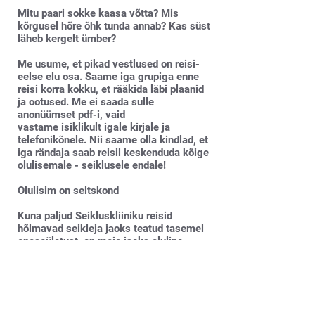
Mitu paari sokke kaasa võtta? Mis
kõrgusel hõre õhk tunda annab? Kas süst
läheb kergelt ümber?
Me usume, et pikad vestlused on reisi-
eelse elu osa. Saame iga grupiga enne
reisi korra kokku, et rääkida läbi plaanid
ja ootused. Me ei saada sulle
anonüümset pdf-i, vaid
vastame isiklikult igale kirjale ja
telefonikõnele. Nii saame olla kindlad, et
iga rändaja saab reisil keskenduda kõige
olulisemale - seiklusele endale!
Olulisim on seltskond
Kuna paljud Seikluskliiniku reisid
hõlmavad seikleja jaoks teatud tasemel
eneseületust, on meie jaoks oluline
üksteise innustamine ja toetamine. Me
leiame alati võimaluse jätkata ning ei
jäta kedagi maha.