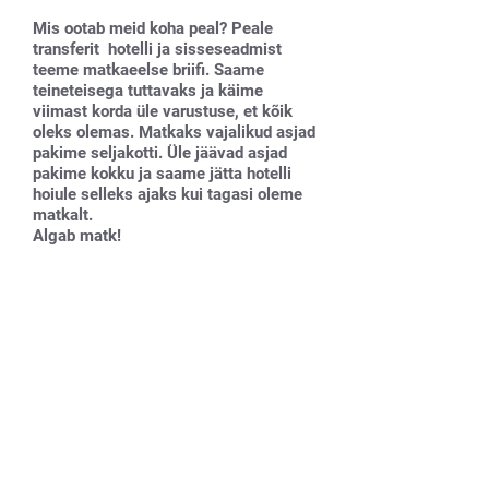
Mis ootab meid koha peal? Peale
transferit hotelli ja sisseseadmist
teeme matkaeelse briifi. Saame
teineteisega tuttavaks ja käime
viimast korda üle varustuse, et kõik
oleks olemas. Matkaks vajalikud asjad
pakime seljakotti. Üle jäävad asjad
pakime kokku ja saame jätta hotelli
hoiule selleks ajaks kui tagasi oleme
matkalt.
Algab matk!
Naudi matka, sest ettevalmistused on
hästi tehtud!
TEISI REISE VALIMA
Seikluskliinik kannab hoolt: