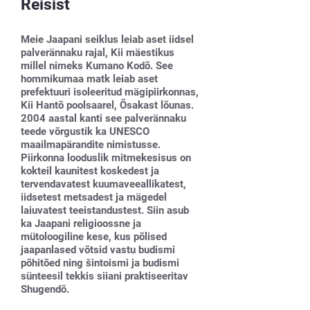
Reisist
Meie Jaapani seiklus leiab aset iidsel
palverännaku rajal, Kii mäestikus
millel nimeks Kumano Kodõ. See
hommikumaa matk leiab aset
prefektuuri isoleeritud mägipiirkonnas,
Kii Hantõ poolsaarel, Õsakast lõunas.
2004 aastal kanti see palverännaku
teede võrgustik ka UNESCO
maailmapärandite nimistusse.
Piirkonna looduslik mitmekesisus on
kokteil kaunitest koskedest ja
tervendavatest kuumaveeallikatest,
iidsetest metsadest ja mägedel
laiuvatest teeistandustest. Siin asub
ka Jaapani religioossne ja
mütoloogiline kese, kus põlised
jaapanlased võtsid vastu budismi
põhitõed ning šintoismi ja budismi
sünteesil tekkis siiani praktiseeritav
Shugendõ.