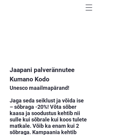
AVASTA MAAILM
VÄHEKÄIDUD RADADEL
Jaapani palverännutee
Kumano Kodo
Unesco maailmapärand!
Jaga seda seiklust ja võida ise
– sõbraga -20%! Võta sõber
kaasa ja soodustus kehtib nii
sulle kui sõbrale kui koos tulete
matkale. Võib ka enam kui 2
sõbraga. Kampaania kehtib