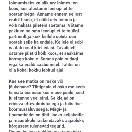
toimumiseks vajalik arv inimesi on
koos, siis alustame lennupiletite
soetamisega. Anname ennem sellest
eraldi teada, et nüüd reis toimub ja
võib hakata pileteid soetama! Võtame
pakkumise oma lennupiletite müügi
partnerilt ja kõik kellele sobib, see
soetab selle ka endale. Kellele ei sobi
vaatab omal käel edasi. Tavaliselt
ostame piletid kõik koos, et saaksime
korraga kohale. Samas pole midagi
viga ka eraldi saabumisel. Tähtis on
olla kohal kokku lepitud ajal!
Kas see matka on raske või
jõukohane? Tihtipeale ei oska me seda
hinnata esimese küsimuse peale, sest
ju ei tunne veel sind. Seiklejad on
erineva ettevalmistusega ja füüsilise
koormustaluvusega. Mägi- ja
tipumatkadel on tihti lisaks seljakotile
ja maastikule raskendavaks asjaoluks
kõrgusest tulenevad tegurid.
Omavahelises suhtluses saame juba