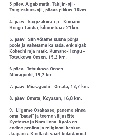
3 päev. Algab matk. Takijiri-oji -
Tsugizakura-oji , päeva pikkus 18km.
4. päev. Tsugizakura-oji - Kumano
Hongu Taisha, kilometraaž 21km.
5. päev. Siin võtame suuna põhja
poole ja vahetame ka rada, ehk algab
Kohechi raja matk, Kumano-Hongu -
Totsukawa Onsen, 15,2 km.
6 päev. Totsukawa Onsen -
Miuraguchi, 19,2 km.
7. päev. Miuraguchi - Omata, 18,7 km.
8. päev. Omata, Koyasan, 16,8 km.
9. Liigume Osakasse, paneme sinna
oma "baasi" ja teeme väljasõite
Kyotosse ja Nara linna. Kyoto on
endine pealinn ja religiooni keskus
Jaapanis. Kindlasti väärt külastamist.