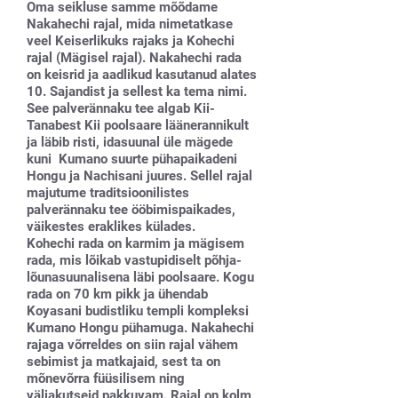
Oma seikluse samme mõõdame
Nakahechi rajal, mida nimetatkase
veel Keiserlikuks rajaks ja Kohechi
rajal (Mägisel rajal). Nakahechi rada
on keisrid ja aadlikud kasutanud alates
10. Sajandist ja sellest ka tema nimi.
See palverännaku tee algab Kii-
Tanabest Kii poolsaare läänerannikult
ja läbib risti, idasuunal üle mägede
kuni Kumano suurte pühapaikadeni
Hongu ja Nachisani juures. Sellel rajal
majutume traditsioonilistes
palverännaku tee ööbimispaikades,
väikestes eraklikes külades.
Kohechi rada on karmim ja mägisem
rada, mis lõikab vastupidiselt põhja-
lõunasuunalisena läbi poolsaare. Kogu
rada on 70 km pikk ja ühendab
Koyasani budistliku templi kompleksi
Kumano Hongu pühamuga. Nakahechi
rajaga võrreldes on siin rajal vähem
sebimist ja matkajaid, sest ta on
mõnevõrra füüsilisem ning
väljakutseid pakkuvam. Rajal on kolm