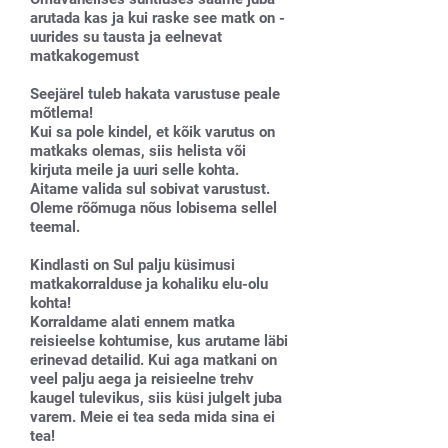
arutada kas ja kui raske see matk on -
uurides su tausta ja eelnevat
matkakogemust
Seejärel tuleb hakata varustuse peale
mõtlema!
Kui sa pole kindel, et kõik varutus on
matkaks olemas, siis helista või
kirjuta meile ja uuri selle kohta.
Aitame valida sul sobivat varustust.
Oleme rõõmuga nõus lobisema sellel
teemal.
Kindlasti on Sul palju küsimusi
matkakorralduse ja kohaliku elu-olu
kohta!
Korraldame alati ennem matka
reisieelse kohtumise, kus arutame läbi
erinevad detailid. Kui aga matkani on
veel palju aega ja reisieelne trehv
kaugel tulevikus, siis küsi julgelt juba
varem. Meie ei tea seda mida sina ei
tea!