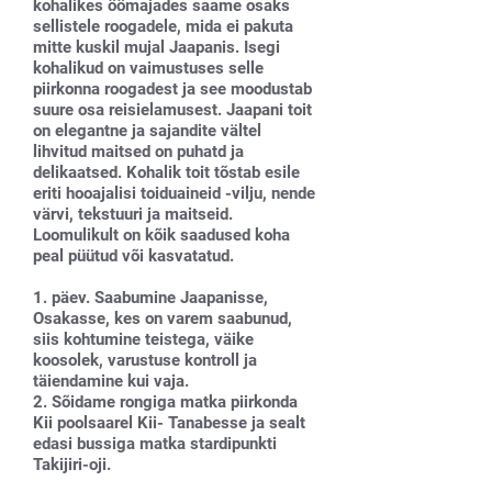
kohalikes öömajades saame osaks
sellistele roogadele, mida ei pakuta
mitte kuskil mujal Jaapanis. Isegi
kohalikud on vaimustuses selle
piirkonna roogadest ja see moodustab
suure osa reisielamusest. Jaapani toit
on elegantne ja sajandite vältel
lihvitud maitsed on puhatd ja
delikaatsed. Kohalik toit tõstab esile
eriti hooajalisi toiduaineid -vilju, nende
värvi, tekstuuri ja maitseid.
Loomulikult on kõik saadused koha
peal püütud või kasvatatud.
1. päev. Saabumine Jaapanisse,
Osakasse, kes on varem saabunud,
siis kohtumine teistega, väike
koosolek, varustuse kontroll ja
täiendamine kui vaja.
2. Sõidame rongiga matka piirkonda
Kii poolsaarel Kii- Tanabesse ja sealt
edasi bussiga matka stardipunkti
Takijiri-oji.