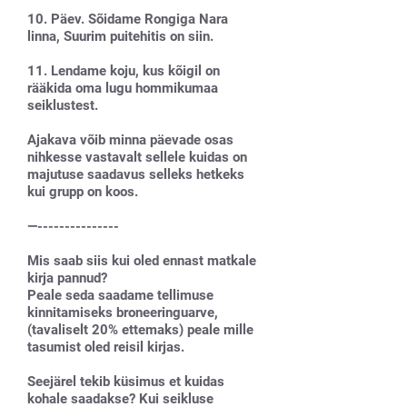
10. Päev. Sõidame Rongiga Nara
linna, Suurim puitehitis on siin.
11. Lendame koju, kus kõigil on
rääkida oma lugu hommikumaa
seiklustest.
Ajakava võib minna päevade osas
nihkesse vastavalt sellele kuidas on
majutuse saadavus selleks hetkeks
kui grupp on koos.
—---------------
Mis saab siis kui oled ennast matkale
kirja pannud?
Peale seda saadame tellimuse
kinnitamiseks broneeringuarve,
(tavaliselt 20% ettemaks) peale mille
tasumist oled reisil kirjas.
Seejärel tekib küsimus et kuidas
kohale saadakse? Kui seikluse