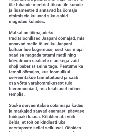
üle tuhande meetrist tõusu üle kurude
ja lisameetreid annavad ka öömaja
otsimisele kuluvad sika-sakid
mägistes külades.
Matkal on öömajadeks
traditsioonilised Jaapani öömajad, mis
annavad meile täiusliku Jaapani
kultuurilise kogemuse, sest kus mujal
saad sa magada tatami matil ning
kõrvalruum sealsete elanikega vaid
shoji paberist seina taga. Peatume ka
templi öömajas, kus loomulikut
serveeritakse taimetoitusid ja saab
osa võtta varahommikusest tule
tseremooniast, mis leiab aset mõnes
templis.
Sööke serveeritakse ööbimispaikades
ja matkajad saavad enamasti päevase
toidupaki kaasa. Kõhklemata võib
öelda, et toit on kindlasti üks
verstaposte sellel seiklusel. Ööbides