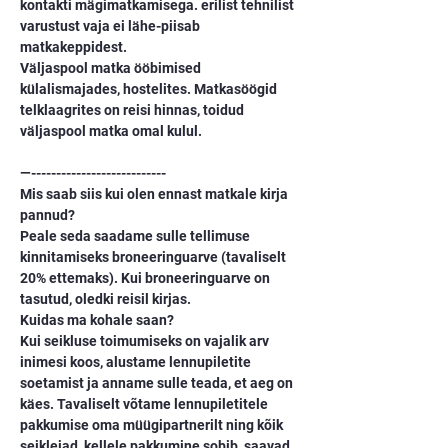
kontakti mägimatkamisega. erilist tehnilist 
varustust vaja ei lähe-piisab 
matkakeppidest.
Väljaspool matka ööbimised 
külalismajades, hostelites. Matkasöögid 
telklaagrites on reisi hinnas, toidud 
väljaspool matka omal kulul.
—--------------------------- 
Mis saab siis kui olen ennast matkale kirja 
pannud? 
Peale seda saadame sulle tellimuse 
kinnitamiseks broneeringuarve (tavaliselt 
20% ettemaks). Kui broneeringuarve on 
tasutud, oledki reisil kirjas. 
Kuidas ma kohale saan?
Kui seikluse toimumiseks on vajalik arv 
inimesi koos, alustame lennupiletite 
soetamist ja anname sulle teada, et aeg on 
käes. Tavaliselt võtame lennupiletitele 
pakkumise oma müügipartnerilt ning kõik 
seiklejad, kellele pakkumine sobib, saavad 