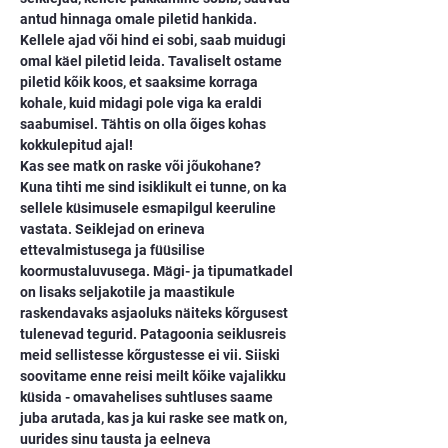
antud hinnaga omale piletid hankida. 
Kellele ajad või hind ei sobi, saab muidugi 
omal käel piletid leida. Tavaliselt ostame 
piletid kõik koos, et saaksime korraga 
kohale, kuid midagi pole viga ka eraldi 
saabumisel. Tähtis on olla õiges kohas 
kokkulepitud ajal!
Kas see matk on raske või jõukohane? 
Kuna tihti me sind isiklikult ei tunne, on ka 
sellele küsimusele esmapilgul keeruline 
vastata. Seiklejad on erineva 
ettevalmistusega ja füüsilise 
koormustaluvusega. Mägi- ja tipumatkadel 
on lisaks seljakotile ja maastikule 
raskendavaks asjaoluks näiteks kõrgusest 
tulenevad tegurid. Patagoonia seiklusreis 
meid sellistesse kõrgustesse ei vii. Siiski 
soovitame enne reisi meilt kõike vajalikku 
küsida - omavahelises suhtluses saame 
juba arutada, kas ja kui raske see matk on, 
uurides sinu tausta ja eelneva 