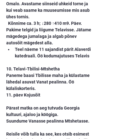
Omalo. Avastame siinseid uhkeid torne ja 
kui veab saame ka muuseumisse mis asub 
ühes tornis.    
  Kõnnime ca. 3 h; ↓280 ↑410 m9. Päev. 
Pakime telgid ja liigume Telavisse. Jätame 
mägedega jumalaga ja algab põnev 
autosõit mägedest alla.
Teel näeme 11 sajandist pärit Alaverdi 
katedraali. Öö kodumajutuses Telavis
10. Telavi-Tbilisi-Mtshetha
Paneme baasi Tbilisse maha ja külastame 
lähedal asuvat Vanat pealinna. Öö 
külaliskorteris.
11. päev Kojusõit
Pärast matka on aeg tutvuda Georgia 
kultuuri, ajaloo ja köögiga.
Suundume Vanasse pealinna Mtshetasse. 
Reisile võib tulla ka see, kes otsib esimest 