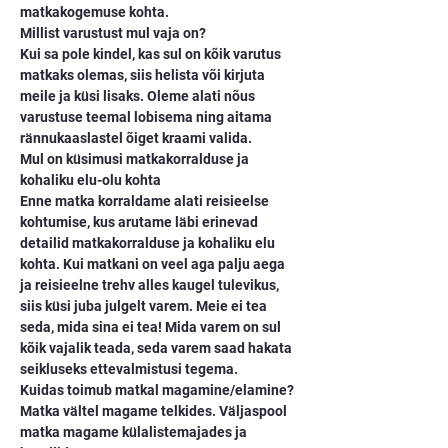
matkakogemuse kohta.
Millist varustust mul vaja on?
Kui sa pole kindel, kas sul on kõik varutus 
matkaks olemas, siis helista või kirjuta 
meile ja küsi lisaks. Oleme alati nõus 
varustuse teemal lobisema ning aitama 
rännukaaslastel õiget kraami valida.
Mul on küsimusi matkakorralduse ja 
kohaliku elu-olu kohta
Enne matka korraldame alati reisieelse 
kohtumise, kus arutame läbi erinevad 
detailid matkakorralduse ja kohaliku elu 
kohta. Kui matkani on veel aga palju aega 
ja reisieelne trehv alles kaugel tulevikus, 
siis küsi juba julgelt varem. Meie ei tea 
seda, mida sina ei tea! Mida varem on sul 
kõik vajalik teada, seda varem saad hakata 
seikluseks ettevalmistusi tegema.
Kuidas toimub matkal magamine/elamine?
Matka vältel magame telkides. Väljaspool 
matka magame külalistemajades ja 