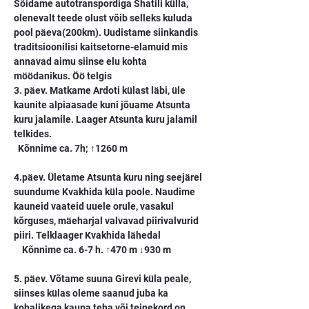
Sõidame autotranspordiga Shatili külla, 
olenevalt teede olust võib selleks kuluda 
pool päeva(200km). Uudistame siinkandis 
traditsioonilisi kaitsetorne-elamuid mis 
annavad aimu siinse elu kohta 
möödanikus. Öö telgis​ 
3. päev. Matkame Ardoti külast läbi, üle 
kaunite alpiaasade kuni jõuame Atsunta 
kuru jalamile. Laager Atsunta kuru jalamil 
telkides.
  Kõnnime ca. 7h; ↑1260 m
4.päev. Ületame Atsunta kuru ning seejärel 
suundume Kvakhida küla poole. Naudime 
kauneid vaateid uuele orule, vasakul 
kõrguses, mäeharjal valvavad piirivalvurid 
piiri. Telklaager Kvakhida lähedal
    Kõnnime ca. 6-7 h. ↑470 m ↓930 m​
5. päev. Võtame suuna Girevi küla peale, 
siinses külas oleme saanud juba ka 
kohalikega kaupa teha või teinekord on 