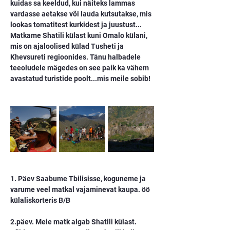
kuidas sa keeldud, kui näiteks lammas 
vardasse aetakse või lauda kutsutakse, mis 
lookas tomatitest kurkidest ja juustust...
Matkame Shatili külast kuni Omalo külani, 
mis on ajaloolised külad Tusheti ja 
Khevsureti regioonides. Tänu halbadele 
teeoludele mägedes on see paik ka vähem 
avastatud turistide poolt...mis meile sobib!
1. Päev Saabume Tbilisisse, koguneme ja 
varume veel matkal vajaminevat kaupa. öö 
külaliskorteris B/B
2.päev. Meie matk algab Shatili külast. 