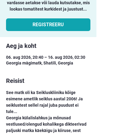
vardasse aetakse või lauda kutsutakse, mis
lookas tomatitest kurkidest ja juustust...
REGISTREERU
Aeg ja koht
06. aug 2026, 20:40 – 16. aug 2026, 02:30
Georgia mägimatk, Shatili, Georgia
Reisist
See matk oli ka Seikluskliiniku kõige 
esimene ametlik seiklus aastal 2006! Ja 
seiklustest sellel rajal juba puudust ei 
tule...
Georgia külalislahkus ja mõnusad 
vestlused/olengud kohalikega dikteerivad 
paljuski matka käekäigu ja kiiruse, sest 