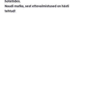
hotellides.
Naudi matka, sest ettevalmistused on hästi 
tehtud!
Seikluskliinik kannab hoolt:
Reisi hind maapakett 1190€ sisaldab:
Kohalik transport (va eraviisilised sõidud, 
taksod jms)
Majutus reisi vältel 
(telkimisalad/külalistemajad)MatkatoidudR
eisijuht
Ühisvarustus (matkaköök, apteek jms)
Hind ei sisalda:
Lend sihtkohta ja tagasi koju Võimalikud 
lennujaama tasud Söögikorrad väljaspool 
matka Muuseumide jms sissepääsud 
veinitehase ekskurssioon
Transport eraviisilisel linnaretkel
Matkavarustus