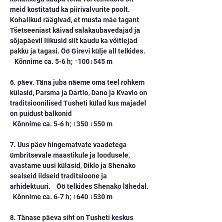
meid kostitatud ka piirivalvurite poolt. 
Kohalikud räägivad, et musta mäe tagant 
Tšetseeniast käivad salakaubavedajad ja 
sõjapäevil liikusid siit kaudu ka võitlejad 
pakku ja tagasi. Öö Girevi külje all telkides.
   Kõnnime ca. 5-6 h; ↑100↓545 m
6. päev. Täna juba näeme oma teel rohkem 
külasid, Parsma ja Dartlo, Dano ja Kvavlo on 
traditsioonilised Tusheti külad kus majadel 
on puidust balkonid
  Kõnnime ca. 5-6 h; ↑350 ↓550 m
7. Uus päev hingematvate vaadetega 
ümbritsevale maastikule ja loodusele, 
avastame uusi külasid, Diklo ja Shenako 
sealseid iidseid traditsioone ja 
arhidektuuri.    Öö telkides Shenako lähedal.
  Kõnnime ca. 6-7 h; ↑640 ↓530 m
8. Tänase päeva siht on Tusheti keskus 