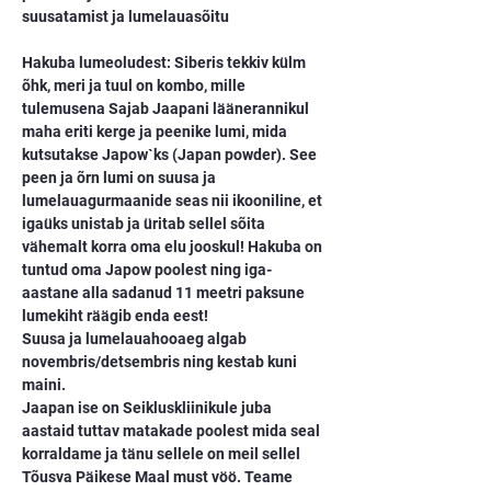
suusatamist ja lumelauasõitu
Hakuba lumeoludest: Siberis tekkiv külm 
õhk, meri ja tuul on kombo, mille 
tulemusena Sajab Jaapani läänerannikul 
maha eriti kerge ja peenike lumi, mida 
kutsutakse Japow`ks (Japan powder). See 
peen ja õrn lumi on suusa ja 
lumelauagurmaanide seas nii ikooniline, et 
igaüks unistab ja üritab sellel sõita 
vähemalt korra oma elu jooskul! Hakuba on 
tuntud oma Japow poolest ning iga-
aastane alla sadanud 11 meetri paksune 
lumekiht räägib enda eest!
Suusa ja lumelauahooaeg algab 
novembris/detsembris ning kestab kuni 
maini.
Jaapan ise on Seikluskliinikule juba 
aastaid tuttav matakade poolest mida seal 
korraldame ja tänu sellele on meil sellel 
Tõusva Päikese Maal must vöö. Teame 