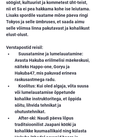
söögist, kultuurist ja kommetest üht-teist, 
nii et Sa ei pea hakkama kohe ise leiutama. 
Lisaks spordile vaatame mõne päeva ringi 
Tokyos ja selle ümbruses, et saada aimu 
selle võimsa linna pakutavast ja kohalikust 
elust-olust.
Verstapostid reisil:
    Suusatamine ja lumelauatamine: 
Avasta Hakuba eriilmelisi mäekeskusi, 
näiteks Happo-one, Goryu ja 
Hakuba47, mis pakuvad erineva 
raskusastmega radu.
    Koolitus: Kui oled algaja, võta suusa 
või lumelauatamise õppetunde 
kohalike instruktoritega, et õppida 
sõitu, lihvida tehnikat ja 
ohutustehnikat.
    After-ski: Naudi päeva lõpus 
traditsioonilist Jaapani kööki ja 
kohalikke kuumaallikaid ning külasta 