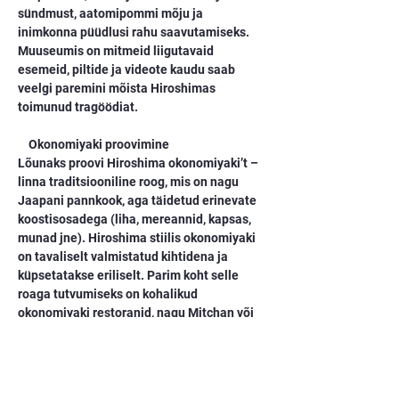
sündmust, aatomipommi mõju ja 
inimkonna püüdlusi rahu saavutamiseks. 
Muuseumis on mitmeid liigutavaid 
esemeid, piltide ja videote kaudu saab 
veelgi paremini mõista Hiroshimas 
toimunud tragöödiat.
    Okonomiyaki proovimine
Lõunaks proovi Hiroshima okonomiyaki’t – 
linna traditsiooniline roog, mis on nagu 
Jaapani pannkook, aga täidetud erinevate 
koostisosadega (liha, mereannid, kapsas, 
munad jne). Hiroshima stiilis okonomiyaki 
on tavaliselt valmistatud kihtidena ja 
küpsetatakse eriliselt. Parim koht selle 
roaga tutvumiseks on kohalikud 
okonomiyaki restoranid, nagu Mitchan või 
Okonomimura.
    Shukkeien aed
Pärastlõunaks suundu Shukkeien aeda, mis 