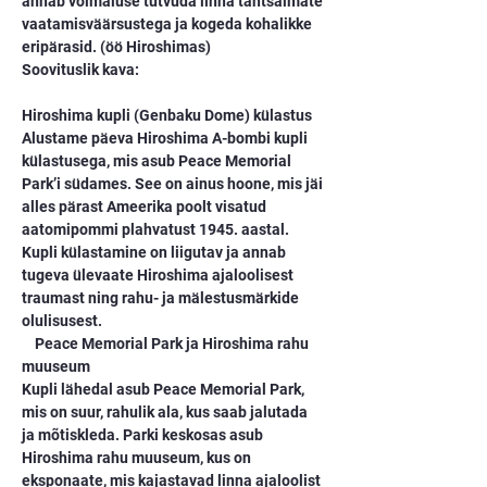
annab võimaluse tutvuda linna tähtsaimate 
vaatamisväärsustega ja kogeda kohalikke 
eripärasid. (öö Hiroshimas)
Soovituslik kava:
Hiroshima kupli (Genbaku Dome) külastus
Alustame päeva Hiroshima A-bombi kupli 
külastusega, mis asub Peace Memorial 
Park’i südames. See on ainus hoone, mis jäi 
alles pärast Ameerika poolt visatud 
aatomipommi plahvatust 1945. aastal. 
Kupli külastamine on liigutav ja annab 
tugeva ülevaate Hiroshima ajaloolisest 
traumast ning rahu- ja mälestusmärkide 
olulisusest.
    Peace Memorial Park ja Hiroshima rahu 
muuseum
Kupli lähedal asub Peace Memorial Park, 
mis on suur, rahulik ala, kus saab jalutada 
ja mõtiskleda. Parki keskosas asub 
Hiroshima rahu muuseum, kus on 
eksponaate, mis kajastavad linna ajaloolist 