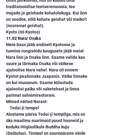
Gioni piirkonnas, mis on kuulus oma 
traditsioonilise teetseremoonia, tee 
majade ja geishade kohalolekuga. Kui õnn 
on soodne, võib kohata geishat või maiko’t 
(nooremat geishat).
Kyoto (öö Kyotos)
11.02 Nara/ Osaka
Meie baas jääb endiselt Kyotosse ja 
tunnise rongisõidu kaugusele jääb meist 
Nara linn ja Osaka linn. Saame valida kas 
suure ja lärmaka Osaka või väikese 
ajaloolise Nara vahel. Nara oli ennem 
Kyotot pealinnaks Jaapanis. Väike linnake 
on kui muuseum. Saame külastada 
ajaloolisi paiku või saketehast ja linna 
parimat sahsimirestorani.
Mõned näited Narast:
    Todai-ji tempel
Alustame päeva Todai-ji templiga, mis on 
üks maailma suurimaid puust hooneid ja 
koduks Hiiglaslikule Buddha kuju 
(Daibutsu). Tempel on suurepärane näide 