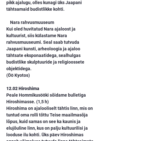
pikk ajalugu, olles kunagi üks Jaapani 
tähtsamaid budistlikke kohti.
    Nara rahvusmuuseum
Kui oled huvitatud Nara ajaloost ja 
kultuurist, siis külastame Nara 
rahvusmuuseumi. Seal saab tutvuda 
Jaapani kunsti, arheoloogia ja ajaloo 
tähtsate eksponaatidega, sealhulgas 
budistlike skulptuuride ja religioossete 
objektidega.
(Öö Kyotos)
12.02 Hiroshima
Peale Hommikusööki sõidame bulletiga 
Hiroshimasse. (1,5 h)
Hiroshima on ajalooliselt tähtis linn, mis on 
tuntud oma rolli tõttu Teise maailmasõja 
lõpus, kuid samas on see ka kaunis ja 
elujõuline linn, kus on palju kultuurilisi ja 
looduse ilu kohti. Üks päev Hiroshimas 