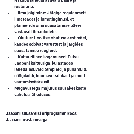
Hakuba lähedal asuvaid baare ja 
restorane.
    Ilma jälgimine: Jälgige regulaarselt 
ilmateadet ja lumetingimusi, et 
planeerida oma suusatamise päevi 
vastavalt ilmaoludele.
    Ohutus: Hoolitse ohutuse eest mäel, 
kandes sobivat varustust ja järgides 
suusatamise reegleid.
    Kultuurilised kogemused: Tutvu 
Jaapani kultuuriga, külastades 
lähedalasuvaid templeid ja pühamuid, 
söögikohti, kuumaveeallikaid ja muid 
vaatamisväärsusi!
Mugavustega majutus suusakeskuste 
vahetus läheduses.
Jaapani suusareisi eriprogramm koos 
Jaapani avastamisega