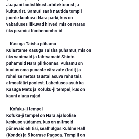
Jaapani budistlikust arhitektuurist ja 
kultuurist. Samuti saab nautida templi 
juurde kuuluvat Nara parki, kus on 
vabaduses liikuvad hirved, mis on Naras 
üks peamisi tõmbenumbreid.
    Kasuga Taisha pühamu
Külastame Kasuga Taisha pühamut, mis on 
üks vanimaid ja tähtsamaid Shinto 
pühamuid Nara piirkonnas. Pühamu on 
kuulus oma punaste väravate (torii) ja 
rohelise metsa taustal asuva rahu täis 
atmosfääri poolest. Läheduses asub ka 
Kasuga Mets ja Kofuku-ji tempel, kus on 
kauni aiaga rajad.
    Kofuku-ji tempel
Kofuku-ji tempel on Nara ajaloolise 
keskuse südames, kus on mitmeid 
põnevaid ehitisi, sealhulgas Kuldne Hall 
(Kondo) ja 5 korruse Pagoda. Templil on 