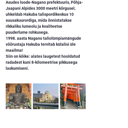
Asudes loode-Nagano prefektuuris, Põhja-
Jaapani Alpides 3000 meetri kõrgusel, 
uhkeldab Hakuba talispordikeskus 10 
suusakuurordiga, mida õnnistatakse 
rikkaliku lumeolu ja kvaliteetse 
puuderlume rohkusega.
1998. aasta Nagano taliolümpiamängude 
võõrustaja Hakuba tervitab külalisi üle 
maailma!
Siin on kõike: alates laugetest hooldatud 
radadest kuni 8-kilomeetrise pikkusega 
laskumiseni.