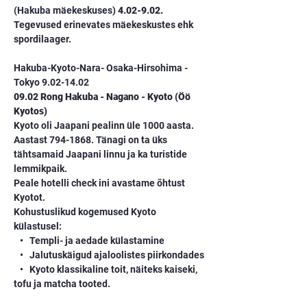
(Hakuba mäekeskuses)
 4.02-9.02.
Tegevused erinevates mäekeskustes ehk 
spordilaager.
Hakuba-Kyoto-Nara- Osaka-Hirsohima -
Tokyo 9.02-14.02
09.02 Rong Hakuba - Nagano - Kyoto (Öö 
Kyotos)
Kyoto oli Jaapani pealinn üle 1000 aasta. 
Aastast 794-1868. Tänagi on ta üks 
tähtsamaid Jaapani linnu ja ka turistide 
lemmikpaik.
Peale hotelli check ini avastame õhtust 
Kyotot.
Kohustuslikud kogemused Kyoto 
külastusel:
   •   Templi- ja aedade külastamine
   •   Jalutuskäigud ajaloolistes piirkondades
   •   Kyoto klassikaline toit, näiteks kaiseki, 
tofu ja matcha tooted.