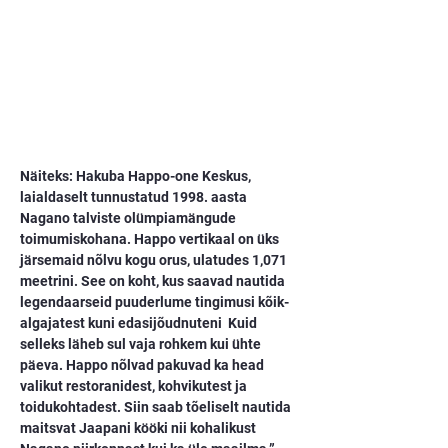
Näiteks: Hakuba Happo-one Keskus, 
laialdaselt tunnustatud 1998. aasta 
Nagano talviste olümpiamängude 
toimumiskohana. Happo vertikaal on üks 
järsemaid nõlvu kogu orus, ulatudes 1,071 
meetrini. See on koht, kus saavad nautida 
legendaarseid puuderlume tingimusi kõik- 
algajatest kuni edasijõudnuteni  Kuid 
selleks läheb sul vaja rohkem kui ühte 
päeva. Happo nõlvad pakuvad ka head 
valikut restoranidest, kohvikutest ja 
toidukohtadest. Siin saab tõeliselt nautida 
maitsvat Jaapani kööki nii kohalikust 