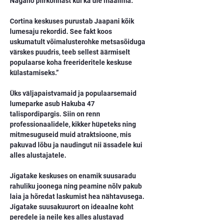
Nagano piirkonnast kui ka üle maailma.”
Cortina keskuses purustab Jaapani kõik 
lumesaju rekordid. See fakt koos 
uskumatult võimalusterohke metsasõiduga 
värskes puudris, teeb sellest äärmiselt 
populaarse koha freerideritele keskuse 
külastamiseks.”
Üks väljapaistvamaid ja populaarsemaid 
lumeparke asub Hakuba 47 
talispordipargis. Siin on renn 
professionaalidele, kikker hüpeteks ning 
mitmesuguseid muid atraktsioone, mis 
pakuvad lõbu ja naudingut nii ässadele kui 
alles alustajatele.
Jigatake keskuses on enamik suusaradu 
rahuliku joonega ning peamine nõlv pakub 
laia ja hõredat laskumist hea nähtavusega. 
Jigatake suusakuurort on ideaalne koht 
peredele ja neile kes alles alustavad 