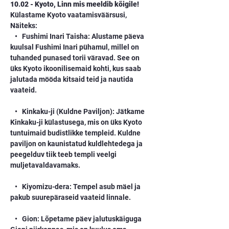
10.02 - Kyoto, Linn mis meeldib kõigile!
Külastame Kyoto vaatamisväärsusi, 
Näiteks: 
   •   Fushimi Inari Taisha: Alustame päeva 
kuulsal Fushimi Inari pühamul, millel on 
tuhanded punased torii väravad. See on 
üks Kyoto ikoonilisemaid kohti, kus saab 
jalutada mööda kitsaid teid ja nautida 
vaateid.
   •   Kinkaku-ji (Kuldne Paviljon): Jätkame 
Kinkaku-ji külastusega, mis on üks Kyoto 
tuntuimaid budistlikke templeid. Kuldne 
paviljon on kaunistatud kuldlehtedega ja 
peegelduv tiik teeb templi veelgi 
muljetavaldavamaks.
   •   Kiyomizu-dera: Tempel asub mäel ja 
pakub suurepäraseid vaateid linnale.
   •   Gion: Lõpetame päev jalutuskäiguga 