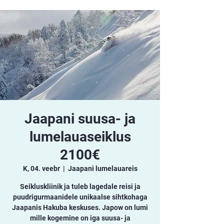
Jaapani suusa- ja
lumelauaseiklus
2100€
K, 04. veebr
  |  
Jaapani lumelauareis
Seikluskliinik ja tuleb lagedale reisi ja
puudrigurmaanidele unikaalse sihtkohaga
Jaapanis Hakuba keskuses. Japow on lumi
mille kogemine on iga suusa- ja