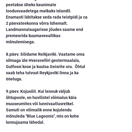
peetakse üheks kaunimate 
loodusvaadetega matkaks Islandil. 
Enamasti läbitakse seda rada teistpidi ja ca 
2 päevateekonna võrra lühemalt. 
Landmannalaugarisse jõudes saame end 
premeerida kuumaveeallikas 
mõnulemisega.
8.päev. Sõidame Reikjaviki. Vaatame oma 
silmaga üle Hveravelliri geotermaalala, 
Gulfossi kose ja kuulsa Geisrite oru.  Õhtul 
saab teha tutvust Reykjaviki linna ja ka 
ööeluga.
9.päev. Kojusõit. Kui lennuk väljub 
õhtupoole, on huvilistel võimalus käia 
muuseumites või lunnivaatlusretkel. 
Samuti on võimalik enne kojulendu 
mõnuleda "Blue Lagoonis", mis on kohe 
lennujaama lähedal.