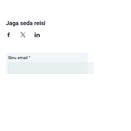
Jaga seda reisi
Sinu email
*
Kirjuta meile
Saada