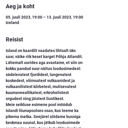
Aeg ja koht
05. juuli 2023, 19:00 – 13. juuli 2023, 19:00
Iceland
Reisist
Island on kaardilt vaadates lihtsalt üks 
saar, väike riik keset karget Põhja Atlandit. 
Lähemalt uurides aga avastame, et siin on 
kokku pandud suur näitus loodusimedest: 
sädelevatest fjordidest, langevatest 
koskedest, võimsatest vulkaanidest ja 
vulkaanilistest kõrbetest, mulisevatest 
kuumaveeallikatest, erkrohelistest 
orgudest ning jäistest liustikest.
Meie seikluse esimene pool möödub 
Islandi lõunapoolses osas, kus teeme ka 
pikema matka. Seejärel sõidame bussiga 
keskmaa suunal, kus jätkub loodusimede 