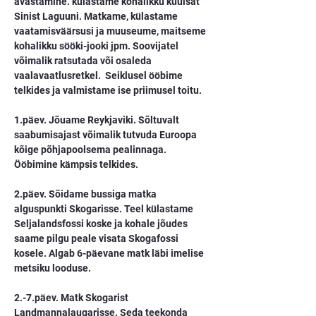
avastamine. külastame kohalikku kuulsat 
Sinist Laguuni. Matkame, külastame 
vaatamisväärsusi ja muuseume, maitseme 
kohalikku sööki-jooki jpm. Soovijatel 
võimalik ratsutada või osaleda 
vaalavaatlusretkel.  Seiklusel ööbime 
telkides ja valmistame ise priimusel toitu.
1.päev. Jõuame Reykjaviki. Sõltuvalt 
saabumisajast võimalik tutvuda Euroopa 
kõige põhjapoolsema pealinnaga. 
Ööbimine kämpsis telkides.
2.päev. Sõidame bussiga matka 
alguspunkti Skogarisse. Teel külastame 
Seljalandsfossi koske ja kohale jõudes 
saame pilgu peale visata Skogafossi 
kosele. Algab 6-päevane matk läbi imelise 
metsiku looduse.
2.-7.päev. Matk Skogarist 
Landmannalaugarisse. Seda teekonda 