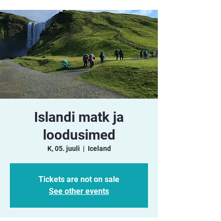
Islandi matk ja
loodusimed
K, 05. juuli
  |  
Iceland
Tickets are not on sale
See other events