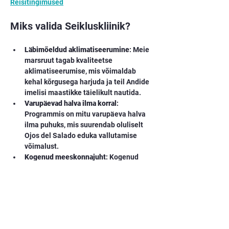
Reisitingimused
Miks valida Seikluskliinik?
Läbimõeldud aklimatiseerumine
: Meie 
marsruut tagab kvaliteetse 
aklimatiseerumise, mis võimaldab 
kehal kõrgusega harjuda ja teil Andide 
imelisi maastikke täielikult nautida.
Varupäevad halva ilma korral
: 
Programmis on mitu varupäeva halva 
ilma puhuks, mis suurendab oluliselt 
Ojos del Salado eduka vallutamise 
võimalust.
Kogenud meeskonnajuht
: Kogenud 
Seikluskliiniku meeskonnajuhid 
saadavad osalejaid kogu programmi 
vältel.
Kas oled valmis?
See ekspeditsioon on suurepärane 
võimalus panna proovile oma keha ja vaim 