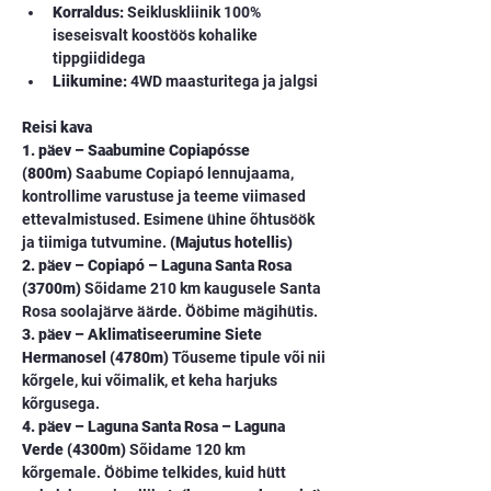
Korraldus:
 Seikluskliinik 100% 
iseseisvalt koostöös kohalike 
tippgiididega
Liikumine:
 4WD maasturitega ja jalgsi
Reisi kava
1. päev – Saabumine Copiapósse 
(800m)
 Saabume Copiapó lennujaama, 
kontrollime varustuse ja teeme viimased 
ettevalmistused. Esimene ühine õhtusöök 
ja tiimiga tutvumine. 
(Majutus hotellis)
2. päev – Copiapó – Laguna Santa Rosa 
(3700m)
 Sõidame 210 km kaugusele Santa 
Rosa soolajärve äärde. Ööbime mägihütis.
3. päev – Aklimatiseerumine Siete 
Hermanosel (4780m)
 Tõuseme tipule või nii 
kõrgele, kui võimalik, et keha harjuks 
kõrgusega.
4. päev – Laguna Santa Rosa – Laguna 
Verde (4300m)
 Sõidame 120 km 
kõrgemale. Ööbime telkides, kuid hütt 