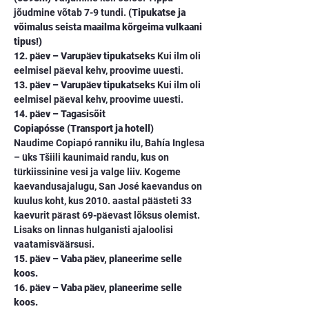
jõudmine võtab 7-9 tundi. 
(Tipukatse ja 
võimalus seista maailma kõrgeima vulkaani 
tipus!)
12. päev – Varupäev tipukatseks
 Kui ilm oli 
eelmisel päeval kehv, proovime uuesti.
13. päev – Varupäev tipukatseks
 Kui ilm oli 
eelmisel päeval kehv, proovime uuesti.
14. päev – Tagasisõit 
Copiapósse
(Transport ja hotell)
Naudime Copiapó ranniku ilu, Bahía Inglesa 
– üks Tšiili kaunimaid randu, kus on 
türkiissinine vesi ja valge liiv. Kogeme 
kaevandusajalugu, San José kaevandus on 
kuulus koht, kus 2010. aastal päästeti 33 
kaevurit pärast 69-päevast lõksus olemist. 
Lisaks on linnas hulganisti ajaloolisi 
vaatamisväärsusi.
15. päev – Vaba päev, planeerime selle 
koos.
16. päev – Vaba päev, planeerime selle 
koos.