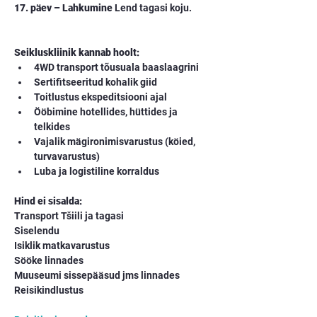
17. päev – Lahkumine
 Lend tagasi koju.
Seikluskliinik kannab hoolt:
4WD transport tõusuala baaslaagrini
Sertifitseeritud kohalik giid
Toitlustus ekspeditsiooni ajal
Ööbimine hotellides, hüttides ja 
telkides
Vajalik mägironimisvarustus (köied, 
turvavarustus)
Luba ja logistiline korraldus
Hind ei sisalda:
Transport Tšiili ja tagasi
Siselendu
Isiklik matkavarustus
Sööke linnades
Muuseumi sissepääsud jms linnades
Reisikindlustus