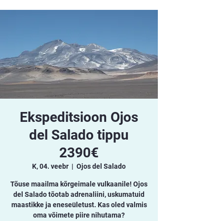
Ekspeditsioon Ojos
del Salado tippu
2390€
K, 04. veebr
  |  
Ojos del Salado
Tõuse maailma kõrgeimale vulkaanile! Ojos
del Salado tõotab adrenaliini, uskumatuid
maastikke ja eneseületust. Kas oled valmis
oma võimete piire nihutama?