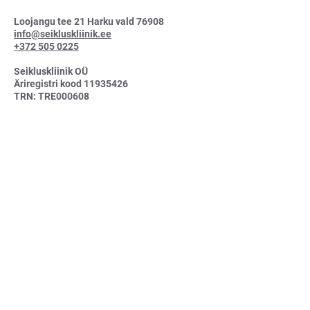
Loojangu tee 21 Harku vald 76908
info@seikluskliinik.ee
+372 505 0225
Seikluskliinik OÜ
Äriregistri kood 11935426
TRN: TRE000608
A/A EE481010220114215014
Soovin liituda uudiskirjaga
Nõustun privaatsutingimustega
Tutvun privaatsustingimustega
Saada