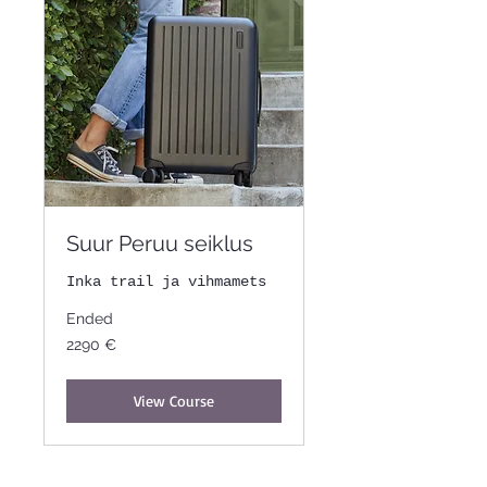
Suur Peruu seiklus
Inka trail ja vihmamets
Ended
2290
2290 €
eurot
View Course