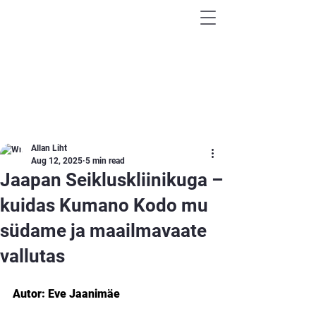
AVASTA MAAILM
VÄHEKÄIDUD RADADEL
Allan Liht
Aug 12, 2025
5 min read
Jaapan Seikluskliinikuga –
kuidas Kumano Kodo mu
südame ja maailmavaate
vallutas
Autor: Eve Jaanimäe