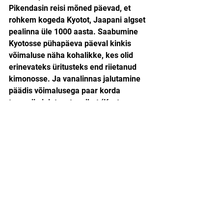
Pikendasin reisi mõned päevad, et 
rohkem kogeda Kyotot, Jaapani algset 
pealinna üle 1000 aasta. Saabumine 
Kyotosse pühapäeva päeval kinkis 
võimaluse näha kohalikke, kes olid 
erinevateks üritusteks end riietanud 
kimonosse. Ja vanalinnas jalutamine 
päädis võimalusega paar korda 
teemajja jalutavat maikot (Kyoto 
geišat) kohata. Nähes Lääne turiste 
neid jahtimas, oli mul pigem väga 
piinlik ja püüdsin hoopis neile 
julgustavalt naeratada.
Jaapanis põimub mitmekülgne 
puhkuse ja avastamise maailm kokku. 
Füüsiline aktiivsus, loodus, kultuur ja 
toidukultuur, erisugune ühiskond. 
Seda kõike aga nii kompaktselt ja ka 