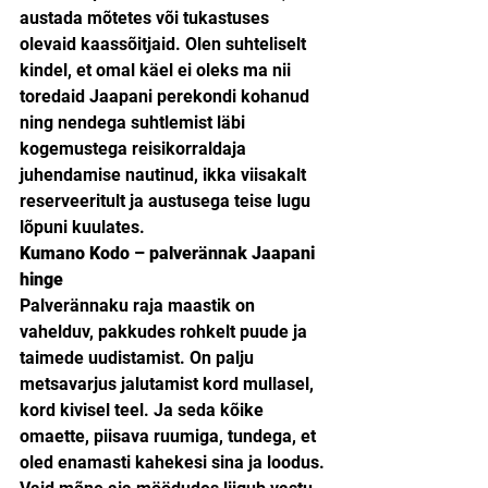
austada mõtetes või tukastuses 
olevaid kaassõitjaid. Olen suhteliselt 
kindel, et omal käel ei oleks ma nii 
toredaid Jaapani perekondi kohanud 
ning nendega suhtlemist läbi 
kogemustega reisikorraldaja 
juhendamise nautinud, ikka viisakalt 
reserveeritult ja austusega teise lugu 
lõpuni kuulates.
Kumano Kodo – palverännak Jaapani 
hinge
Palverännaku raja maastik on 
vahelduv, pakkudes rohkelt puude ja 
taimede uudistamist. On palju 
metsavarjus jalutamist kord mullasel, 
kord kivisel teel. Ja seda kõike 
omaette, piisava ruumiga, tundega, et 
oled enamasti kahekesi sina ja loodus. 