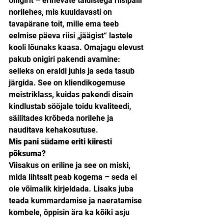
onigirit – erinevate täidistega riisipalli 
norilehes, mis kuuldavasti on 
tavapärane toit, mille ema teeb 
eelmise päeva riisi „jäägist“ lastele 
kooli lõunaks kaasa. Omajagu elevust 
pakub onigiri pakendi avamine: 
selleks on eraldi juhis ja seda tasub 
järgida. See on kliendikogemuse 
meistriklass, kuidas pakendi disain 
kindlustab sööjale toidu kvaliteedi, 
säilitades krõbeda norilehe ja 
nauditava kehakosutuse.
Mis pani südame eriti kiiresti 
põksuma?
Viisakus on eriline ja see on miski, 
mida lihtsalt peab kogema – seda ei 
ole võimalik kirjeldada. Lisaks juba 
teada kummardamise ja naeratamise 
kombele, õppisin ära ka kõiki asju 