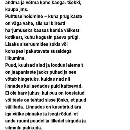
andma ja võtma kahe käega: tšekki, 
kaupa jms.
Puhtuse hoidmine – kuna prügikaste 
on väga vähe, siis sai kiiresti 
harjumuseks kaasas kanda väikest 
kotikest, kuhu kogusin päeva prügi. 
Lisaks siseruumides sokis või 
kohapeal pakutavate sussidega 
liikumine.
Puud, kuulsad aiad ja loodus laiemalt 
on jaapanlaste jaoks pühad ja see 
võtab hingetuks, kuidas nad nii 
linnades kui aedades puid kaitsevad. 
Ei ole harv juhus, kui puu on toestatud 
või teele on tehtud sisse jõnks, et puud 
säilitada. Linnades on kasutatud ära 
iga väike pinnake ja isegi rõdud, et 
anda ruumi puudel ja lilledel sirguda ja 
silmailu pakkuda.