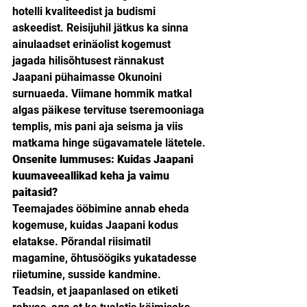
hotelli kvaliteedist ja budismi 
askeedist. Reisijuhil jätkus ka sinna 
ainulaadset erinäolist kogemust 
jagada hilisõhtusest rännakust 
Jaapani pühaimasse Okunoini 
surnuaeda. Viimane hommik matkal 
algas päikese tervituse tseremooniaga 
templis, mis pani aja seisma ja viis 
matkama hinge sügavamatele lätetele.
Onsenite lummuses: Kuidas Jaapani 
kuumaveeallikad keha ja vaimu 
paitasid?
Teemajades ööbimine annab eheda 
kogemuse, kuidas Jaapani kodus 
elatakse. Põrandal riisimatil 
magamine, õhtusöögiks yukatadesse 
riietumine, susside kandmine. 
Teadsin, et jaapanlased on etiketi 