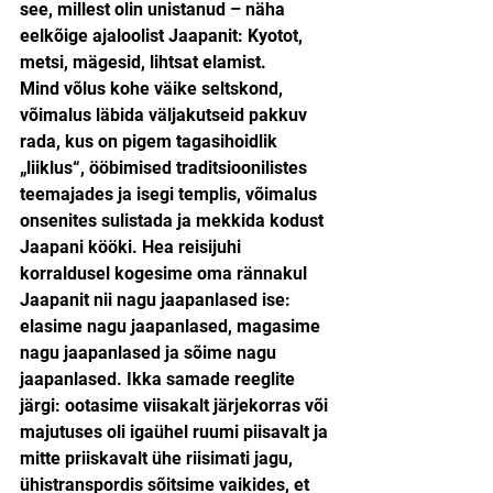
see, millest olin unistanud – näha 
eelkõige ajaloolist Jaapanit: Kyotot, 
metsi, mägesid, lihtsat elamist.
Mind võlus kohe väike seltskond, 
võimalus läbida väljakutseid pakkuv 
rada, kus on pigem tagasihoidlik 
„liiklus“, ööbimised traditsioonilistes 
teemajades ja isegi templis, võimalus 
onsenites sulistada ja mekkida kodust 
Jaapani kööki. Hea reisijuhi 
korraldusel kogesime oma rännakul 
Jaapanit nii nagu jaapanlased ise: 
elasime nagu jaapanlased, magasime 
nagu jaapanlased ja sõime nagu 
jaapanlased. Ikka samade reeglite 
järgi: ootasime viisakalt järjekorras või 
majutuses oli igaühel ruumi piisavalt ja 
mitte priiskavalt ühe riisimati jagu, 
ühistranspordis sõitsime vaikides, et 