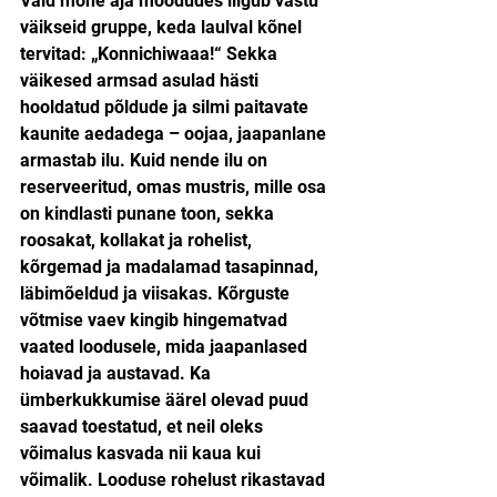
Vaid mõne aja möödudes liigub vastu 
väikseid gruppe, keda laulval kõnel 
tervitad: „Konnichiwaaa!“ Sekka 
väikesed armsad asulad hästi 
hooldatud põldude ja silmi paitavate 
kaunite aedadega – oojaa, jaapanlane 
armastab ilu. Kuid nende ilu on 
reserveeritud, omas mustris, mille osa 
on kindlasti punane toon, sekka 
roosakat, kollakat ja rohelist, 
kõrgemad ja madalamad tasapinnad, 
läbimõeldud ja viisakas. Kõrguste 
võtmise vaev kingib hingematvad 
vaated loodusele, mida jaapanlased 
hoiavad ja austavad. Ka 
ümberkukkumise äärel olevad puud 
saavad toestatud, et neil oleks 
võimalus kasvada nii kaua kui 
võimalik. Looduse rohelust rikastavad 