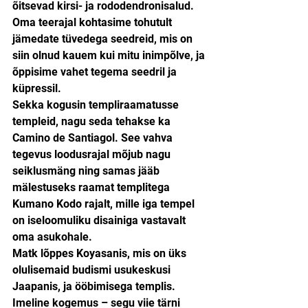
õitsevad kirsi- ja rododendronisalud. 
Oma teerajal kohtasime tohutult 
jämedate tüvedega seedreid, mis on 
siin olnud kauem kui mitu inimpõlve, ja 
õppisime vahet tegema seedril ja 
küpressil.
Sekka kogusin templiraamatusse 
templeid, nagu seda tehakse ka 
Camino de Santiagol. See vahva 
tegevus loodusrajal mõjub nagu 
seiklusmäng ning samas jääb 
mälestuseks raamat templitega 
Kumano Kodo rajalt, mille iga tempel 
on iseloomuliku disainiga vastavalt 
oma asukohale.
Matk lõppes Koyasanis, mis on üks 
olulisemaid budismi usukeskusi 
Jaapanis, ja ööbimisega templis. 
Imeline kogemus – segu viie tärni 