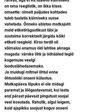
rahvas, aga et ka tualetis käimiseks 
on oma reeglistik, on ikka klass 
omaette: nimelt paljudes kohtades 
tuleb tualetis käimiseks susse 
vahetada. Õnneks abistas matkajuht 
meid etiketirägastikust läbi ja 
suutsime korrektselt järgida kõiki 
etiketi reegleid. Kirss tordil oli 
võimalus enamus öid lahtise aknaga 
magada: värske õhk ja ööhääled tegid 
kogemuse veelgi 
looduslähedasemaks.
Ja muidugi mitmel õhtul enne 
õhtusööki onseni külastus. 
Matkapäeva lõpuks ei ole midagi 
paremat ja lõõgastavamat, kui lasta 
end pärast päevast pingutust soojal 
veel kosutada. Rahulik, algul leigem, 
kuid ajapikku soojust koguv onseni 