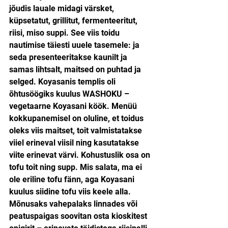
jõudis lauale midagi värsket, 
küpsetatut, grillitut, fermenteeritut, 
riisi, miso suppi. See viis toidu 
nautimise täiesti uuele tasemele: ja 
seda presenteeritakse kaunilt ja 
samas lihtsalt, maitsed on puhtad ja 
selged. Koyasanis templis oli 
õhtusöögiks kuulus WASHOKU – 
vegetaarne Koyasani köök. Menüü 
kokkupanemisel on oluline, et toidus 
oleks viis maitset, toit valmistatakse 
viiel erineval viisil ning kasutatakse 
viite erinevat värvi. Kohustuslik osa on 
tofu toit ning supp. Mis salata, ma ei 
ole eriline tofu fänn, aga Koyasani 
kuulus siidine tofu viis keele alla.
Mõnusaks vahepalaks linnades või 
peatuspaigas soovitan osta kioskitest 