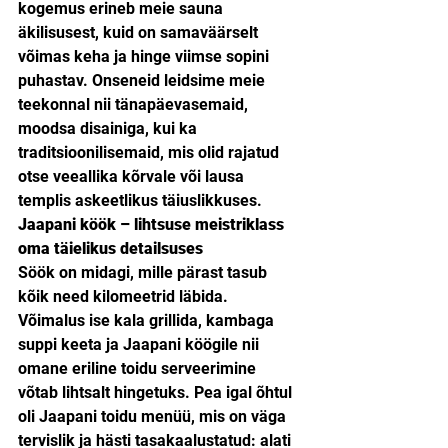
kogemus erineb meie sauna 
äkilisusest, kuid on samaväärselt 
võimas keha ja hinge viimse sopini 
puhastav. Onseneid leidsime meie 
teekonnal nii tänapäevasemaid, 
moodsa disainiga, kui ka 
traditsioonilisemaid, mis olid rajatud 
otse veeallika kõrvale või lausa 
templis askeetlikus täiuslikkuses.
Jaapani köök – lihtsuse meistriklass 
oma täielikus detailsuses
Söök on midagi, mille pärast tasub 
kõik need kilomeetrid läbida. 
Võimalus ise kala grillida, kambaga 
suppi keeta ja Jaapani köögile nii 
omane eriline toidu serveerimine 
võtab lihtsalt hingetuks. Pea igal õhtul 
oli Jaapani toidu menüü, mis on väga 
tervislik ja hästi tasakaalustatud: alati 