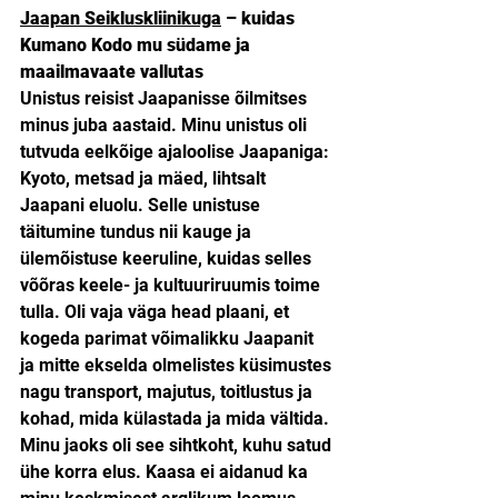
Jaapan Seikluskliinikuga
 – kuidas 
Kumano Kodo mu südame ja 
maailmavaate vallutas
Unistus reisist Jaapanisse õilmitses 
minus juba aastaid. Minu unistus oli 
tutvuda eelkõige ajaloolise Jaapaniga: 
Kyoto, metsad ja mäed, lihtsalt 
Jaapani eluolu. Selle unistuse 
täitumine tundus nii kauge ja 
ülemõistuse keeruline, kuidas selles 
võõras keele- ja kultuuriruumis toime 
tulla. Oli vaja väga head plaani, et 
kogeda parimat võimalikku Jaapanit 
ja mitte ekselda olmelistes küsimustes 
nagu transport, majutus, toitlustus ja 
kohad, mida külastada ja mida vältida. 
Minu jaoks oli see sihtkoht, kuhu satud 
ühe korra elus. Kaasa ei aidanud ka 