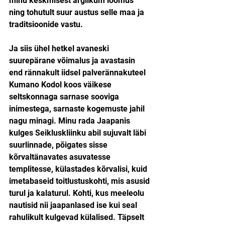
minu keskmisest arglikum loomus 
ning tohutult suur austus selle maa ja 
traditsioonide vastu.
Ja siis ühel hetkel avaneski 
suurepärane võimalus ja avastasin 
end rännakult iidsel palverännakuteel 
Kumano Kodol koos väikese 
seltskonnaga sarnase sooviga 
inimestega, sarnaste kogemuste jahil 
nagu minagi. Minu rada Jaapanis 
kulges Seikluskliinku abil sujuvalt läbi 
suurlinnade, põigates sisse 
kõrvaltänavates asuvatesse 
templitesse, külastades kõrvalisi, kuid 
imetabaseid toitlustuskohti, mis asusid 
turul ja kalaturul. Kohti, kus meeleolu 
nautisid nii jaapanlased ise kui seal 
rahulikult kulgevad külalised. Täpselt 